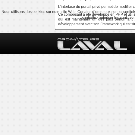
L'interface du portail privé permet de modifier
Nous utilisons des cookies sur notre site Web. Certains d’entre eux sont essentiel
Ce composant a été développé en PHP et utilis
souhaitez autoriser les cookies o
qui est maintenant un des plus performant s
développement avec son Framework qui est si