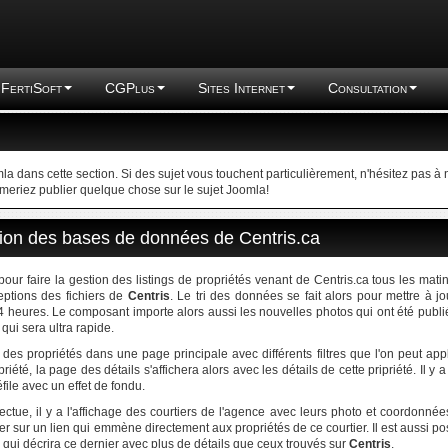
FertiSoft
CGPlus
Sites Internet
Consultation
a dans cette section. Si des sujet vous touchent particulièrement, n'hésitez pas à
imeriez publier quelque chose sur le sujet Joomla!
ion des bases de données de Centris.ca
 faire la gestion des listings de propriétés venant de Centris.ca tous les mati
eptions des fichiers de
Centris
. Le tri des données se fait alors pour mettre à jo
 heures. Le composant importe alors aussi les nouvelles photos qui ont été publi
qui sera ultra rapide.
des propriétés dans une page principale avec différents filtres que l'on peut app
riété, la page des détails s'affichera alors avec les détails de cette pripriété. Il y a
ile avec un effet de fondu.
ctue, il y a l'affichage des courtiers de l'agence avec leurs photo et coordonnée
er sur un lien qui emmène directement aux propriétés de ce courtier. Il est aussi po
 qui décrira ce dernier avec plus de détails que ceux trouvés sur
Centris
.