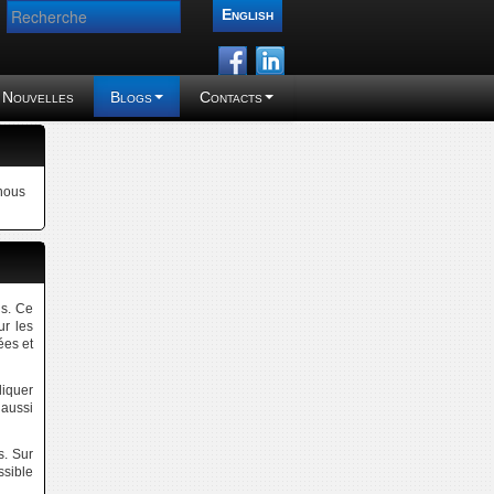
Recherche
English
Nouvelles
Blogs
Contacts
 nous
ns. Ce
ur les
ées et
liquer
 aussi
s. Sur
ssible